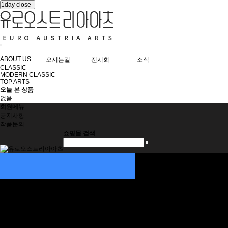
1day close
ABOUT US
오시는길
전시회
소식
CLASSIC
MODERN CLASSIC
TOP ARTS
오늘 본 상품
없음
회원메뉴
공지사항
작품문의
쇼핑몰 검색
ABOUT US
인사말
오시는길
CLASSIC
MODERN CLASSIC
TOP ARTS
전시회
작품문의
소식
장학금