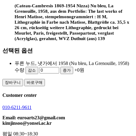
(Cateau-Cambresis 1869-1954 Nizza) Nu bleu, La
Grenouille, 1958, aus dem Portfolio: The last works of
Henri Matisse, stempelmonogrammiert : H M,
Lithographie in Farbe nach Matisse, Blattgröße ca. 35,5 x
26 cm, rückseitig weitere Lithographie, gedruckt bei
Mourlot, Paris, freigestellt, Passepartout, verglast
(Acrylglas), gerahmt, WVZ Duthuit (aus) 139
선택된 옵션
푸른 누드, 냇가에서 1958 (Nu bleu, La Grenouille, 1958)
수량
+0원
감소
증가
장바구니
바로구매
Customer center
010-6211-9611
Email: euroarts23@gmail.com
kimjinsoo@yonsei.ac.kr
평일 08:30~18:30