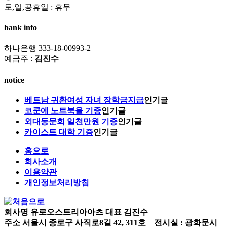
토,일,공휴일 : 휴무
bank info
하나은행 333-18-00993-2
예금주 :
김진수
notice
베트남 귀환여성 자녀 장학금지급
인기글
코쿤에 노트북을 기증
인기글
외대동문회 일천만원 기증
인기글
카이스트 대학 기증
인기글
홈으로
회사소개
이용약관
개인정보처리방침
회사명
유로오스트리아아츠
대표
김진수
주소
서울시 종로구 사직로8길 42, 311호 전시실 : 광화문시